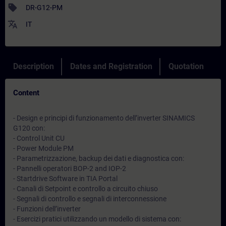
sell
DR-G12-PM
translate
IT
Description
Dates and Registration
Quotation
Content
- Design e principi di funzionamento dell’inverter SINAMICS
G120 con:
- Control Unit CU
- Power Module PM
- Parametrizzazione, backup dei dati e diagnostica con:
- Pannelli operatori BOP-2 and IOP-2
- Startdrive Software in TIA Portal
- Canali di Setpoint e controllo a circuito chiuso
- Segnali di controllo e segnali di interconnessione
- Funzioni dell’inverter
- Esercizi pratici utilizzando un modello di sistema con: