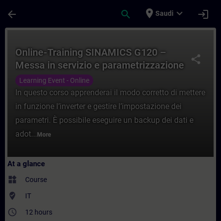
Skip To Main Content
Page Loaded
place
expand_more
arrow_back
search
login
Saudi
Course - Online-Training SINAMICS G120 – 
Online-Training SINAMICS G120 –
share
Messa in servizio e parametrizzazione
Learning Event - Online
In questo corso apprenderai il modo corretto di mettere
in funzione l’inverter e gestire l’impostazione dei
parametri. È possibile eseguire un backup dei dati e
adot...
More
At a glance
widgets
Course
where_to_vote
IT
access_time
12 hours