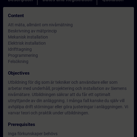
Content
Att mäta, allmänt om nivåmätning
Beskrivning av mätprincip
Mekanisk installation
Elektrisk installation
Idrifttagning
Programmering
Felsökning
Objectives
Utbildning för dig som är tekniker och användare eller som
arbetar med underhåll, projektering och installation av Siemens
nivåmätare. Utbildningen säkrar att du får ett optimalt
utnyttjande av din anläggning. I många fall kanske du själv vill
avhjälpa drift störningar eller göra justeringar i anläggningen. Vi
varvar teori och praktik under utbildningen.
Prerequisites
Inga förkunskaper behövs