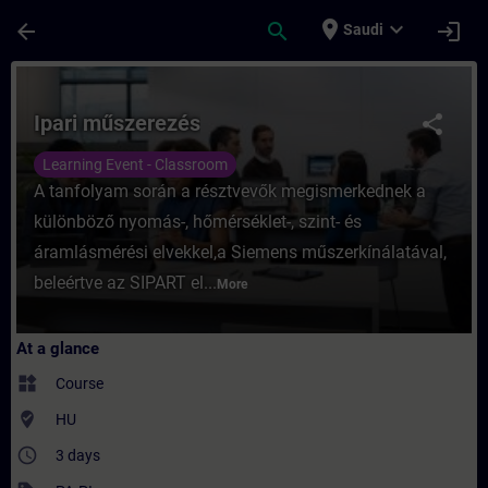
Skip To Main Content
Page Loaded
place
expand_more
arrow_back
search
login
Saudi
Course - Ipari műszerezés - Training - Tra
Ipari műszerezés
share
Learning Event - Classroom
A tanfolyam során a résztvevők megismerkednek a
különböző nyomás-, hőmérséklet-, szint- és
áramlásmérési elvekkel,a Siemens műszerkínálatával,
beleértve az SIPART el...
More
At a glance
widgets
Course
where_to_vote
HU
access_time
3 days