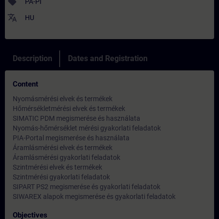
sell
PA-PI
translate
HU
Description
Dates and Registration
Content
Nyomásmérési elvek és termékek
Hőmérsékletmérési elvek és termékek
SIMATIC PDM megismerése és használata
Nyomás-hőmérséklet mérési gyakorlati feladatok
PIA-Portal megismerése és használata
Áramlásmérési elvek és termékek
Áramlásmérési gyakorlati feladatok
Szintmérési elvek és termékek
Szintmérési gyakorlati feladatok
SIPART PS2 megismerése és gyakorlati feladatok
SIWAREX alapok megismerése és gyakorlati feladatok
Objectives