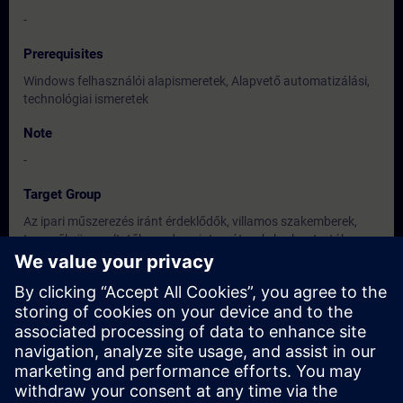
-
Prerequisites
Windows felhasználói alapismeretek, Alapvető automatizálási,
technológiai ismeretek
Note
-
Target Group
Az ipari műszerezés iránt érdeklődők, villamos szakemberek,
tervezők, üzemeltetők, rendszerintegrátorok, karbantartók,
végfelhasználók.
Dates And Registration
Currently, no events available
Add yourself to the course request list and you will be notified
when new dates become available.