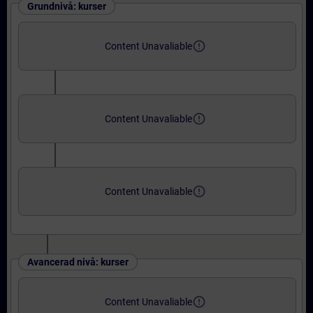
Grundnivå: kurser
error_outline
Content Unavaliable
error_outline
Content Unavaliable
error_outline
Content Unavaliable
Avancerad nivå: kurser
error_outline
Content Unavaliable