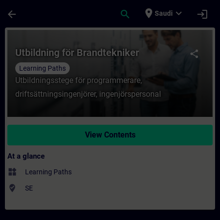
Skip To Main Content
Page Loaded
place
expand_more
arrow_back
search
login
Saudi
Course - Utbildning för Brandtekniker - Tr
Utbildning för Brandtekniker
share
Learning Paths
Utbildningsstege för programmerare,
driftsättningsingenjörer, ingenjörspersonal
View Contents
At a glance
widgets
Learning Paths
where_to_vote
SE