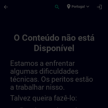
Avançar para Conteúdo Principal
Página carregada
place
expand_more
arrow_back
search
login
Portugal
Training Services For Digital Industry 0
O Conteúdo não está
Disponível
Estamos a enfrentar
algumas dificuldades
técnicas. Os peritos estão
a trabalhar nisso.
Talvez queira fazê-lo: