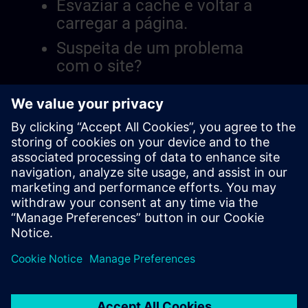
Esvaziar a cache e voltar a
carregar a página.
Suspeita de um problema
com o site?
Relatar a questão