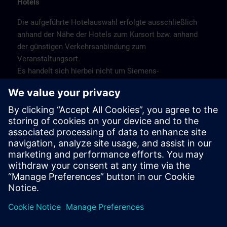
Hotels
Die aufgeführte Hotelauswahl erfolgte ausschließlich
anhand der Nähe der Hotels zum Kursort bzw. anhand
der günstigen Verkehrsanbindung zum
Veranstaltungsort.
Es handelt sich hierbei nicht um Siemens-
Vertragshotels, daher können wir für die Qualität der
Hotels keine Gewähr übernehmen.
Bitte beachten Sie, dass aufgrund von Messen oder
anderen Großereignissendie Hotels nur begrenzte
Kapzitäten haben. Buchen Sie daher frühzeitig!
Stornierung
Bitte stornieren Sie schriftlich.