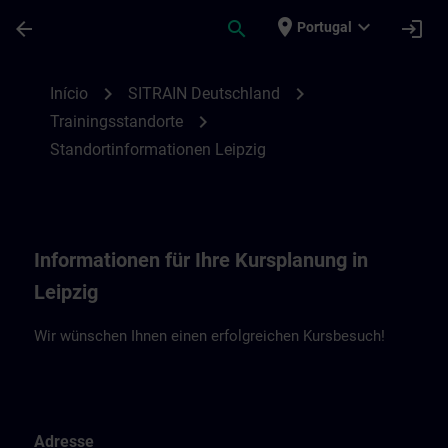
Avançar para Conteúdo Principal
Página carregada
place
expand_more
arrow_back
search
login
Portugal
Standortinformationen Leipzig | SITRAIN
chevron_right
chevron_right
Início
SITRAIN Deutschland
chevron_right
Trainingsstandorte
Standortinformationen Leipzig
Informationen für Ihre Kursplanung in
Leipzig
Wir wünschen Ihnen einen erfolgreichen Kursbesuch!
Adresse