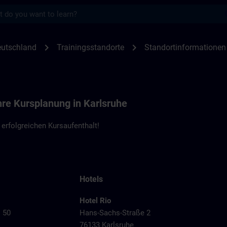
s
en Karlsruhe | SITRAIN
chevron_right
chevron_right
utschland
Trainingsstandorte
Standortinformationen
hre Kursplanung in Karlsruhe
erfolgreichen Kursaufenthalt!
Hotels
Hotel Rio
. 50
Hans-Sachs-Straße 2
76133 Karlsruhe