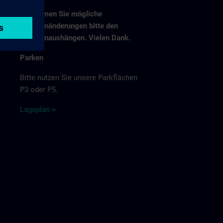
Entnehmen Sie mögliche
Fahrplanänderungen bitte den
Fahrplanaushängen. Vielen Dank.
Parken
Bitte nutzen Sie unsere Parkflächen
P3 oder P5.
Lage
p
la
n
>