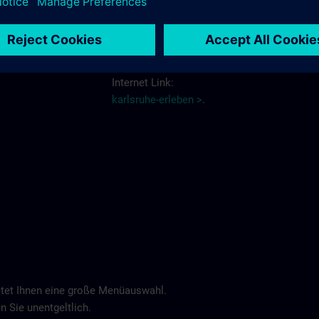
Schlosshotel >
Weitere Informationen über Hotels und
Hotelreservierungen erhalten Sie über den
Internet Link:
karlsruhe-erleben >
.
tet Ihnen eine große Menüauswahl.
n Sie unentgeltlich.