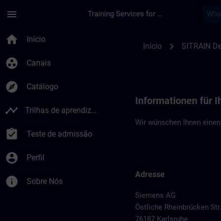
Avançar para Conteúdo Principal
Página carregada
menu
Training Services for Digital Industries
Standortinformation
home
Início
chevron_right
Início
SITRAIN De
group_work
Canais
explore
Catálogo
Informationen für I
timeline
Trilhas de aprendizagem
Wir wünschen Ihnen einen 
assignment_turned_in
Teste de admissão
account_circle
Perfil
Adresse
info
Sobre Nós
Siemens AG
Östliche Rheinbrücken Str
76187 Karlsruhe