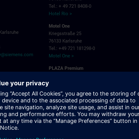
Tel.: + 49 721 8408-0
Hotel Rio >
Motel One
Karlsruhe
Kriegsstraße 25
76133 Karlsruhe
8
Tel.: +49 721 181298-0
try@siemens.com
Motel One >
PLAZA Premium
Siemensallee 86
76187 Karlsruhe
Tel.: + 49 721 9660405-0
Plaza Hotels >
Schlosshotel
Bahnhofpl. 2
76137 Karlsruhe
Tel.: + 49 721 3832-0