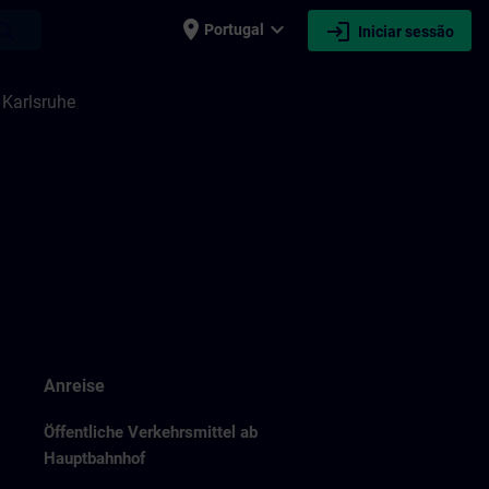
place
expand_more
login
earch
Portugal
Iniciar sessão
 Karlsruhe
Anreise
Öffentliche Verkehrsmittel ab
Hauptbahnhof