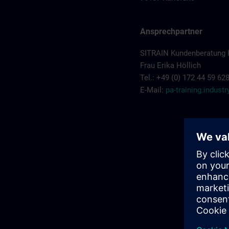
Ansprechpartner
SITRAIN Kundenberatung 
Frau Erika Höllich
Tel.: +49 (0) 172 44 59 62
E-Mail:
pa-training.indus