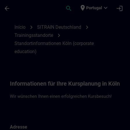
Avançar para Conteúdo Principal
Página carregada
place
expand_more
arrow_back
search
login
Portugal
Standortinformationen Köln (ce) | SITRAI
chevron_right
chevron_right
Início
SITRAIN Deutschland
chevron_right
Trainingsstandorte
Standortinformationen Köln (corporate
education)
Informationen für Ihre Kursplanung in Köln
Wir wünschen Ihnen einen erfolgreichen Kursbesuch!
Adresse