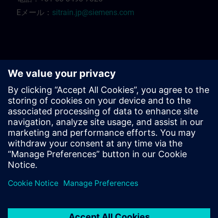
Eメール：
sitrain.jp@siemens.com