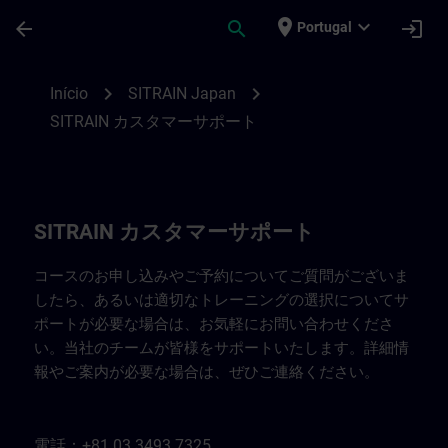
Avançar para Conteúdo Principal
Página carregada
place
expand_more
arrow_back
search
login
Portugal
SITRAIN Japan 連絡先 | SITRAIN
chevron_right
chevron_right
Início
SITRAIN Japan
SITRAIN カスタマーサポート
SITRAIN カスタマーサポート
コースのお申し込みやご予約についてご質問がございま
したら、あるいは適切なトレーニングの選択についてサ
ポートが必要な場合は、お気軽にお問い合わせくださ
い。当社のチームが皆様をサポートいたします。詳細情
報やご案内が必要な場合は、ぜひご連絡ください。
電話：+81 03 3493 7325