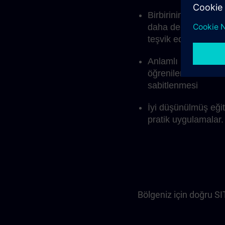
Birbirinin üzerine in
daha derinlemesine 
teşvik eder
Anlamlı bağlantılar 
öğrenilenlerin daha 
sabitlenmesi
İyi düşünülmüş eğiti
pratik uygulamalar.
Bölgeniz için doğru S