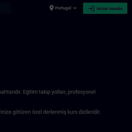
place
expand_more
login
earch
Portugal
Iniciar sessão
arıdır. Eğitim takip yolları, profesyonel
rinize götüren özel derlenmiş kurs dizileridir.