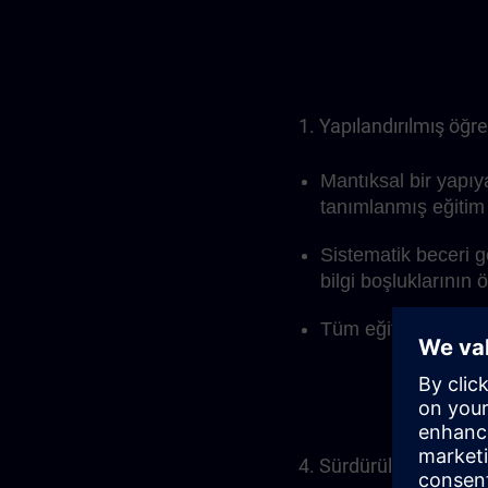
1. Yapılandırılmış öğ
Mantıksal bir yapıy
tanımlanmış eğitim 
Sistematik beceri g
bilgi boşluklarının
Tüm eğitim sürecin
4. Sürdürülebilir eğiti