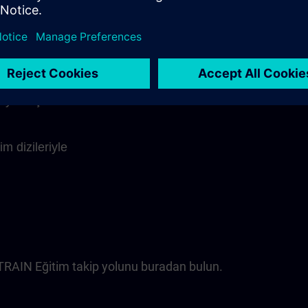
şa edilen içerikler
bir kavrayışı
aracılığıyla
iyi bir şekilde
m dizileriyle
ITRAIN Eğitim takip yolunu buradan bulun.