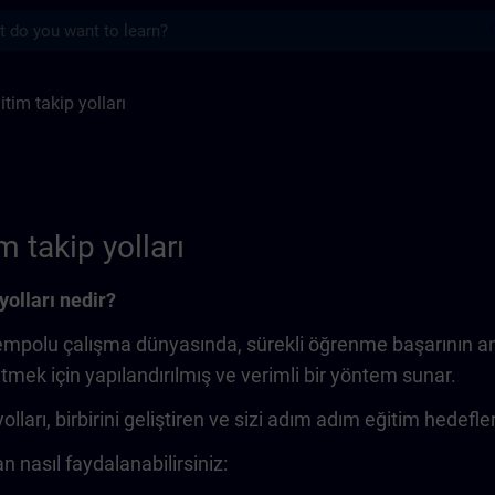
s
 yolları | SITRAIN
tim takip yolları
 takip yolları
yolları nedir?
olu çalışma dünyasında, sürekli öğrenme başarının anaht
etmek için yapılandırılmış ve verimli bir yöntem sunar.
lları, birbirini geliştiren ve sizi adım adım eğitim hedefle
n nasıl faydalanabilirsiniz: