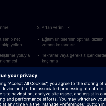
renme
2. Artan verimlilik
a sahip net
Eğitim ünitelerinin optimal dizilimi
takip yolları
zaman kazandırır
eliştirme yoluyla
Tekrarlar veya gereksiz içeriklerd
 önlenmesi
kaçınma
in net sunumu
Hedefleriniz için temel unsurlara
odaklanın
m başarısı