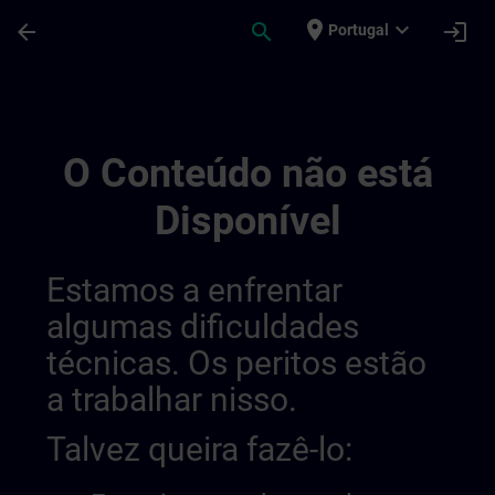
Avançar para Conteúdo Principal
Página carregada
place
expand_more
arrow_back
search
login
Portugal
Sitrain Denmark 014417168834658304817
O Conteúdo não está
Disponível
Estamos a enfrentar
algumas dificuldades
técnicas. Os peritos estão
a trabalhar nisso.
Talvez queira fazê-lo: