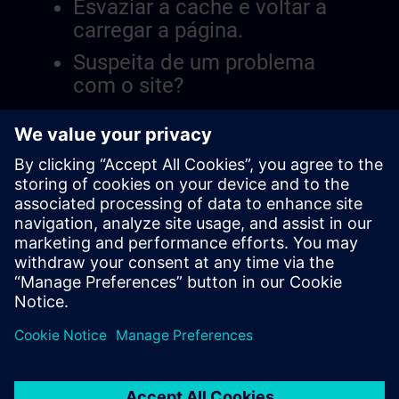
Esvaziar a cache e voltar a
carregar a página.
Suspeita de um problema
com o site?
Relatar a questão