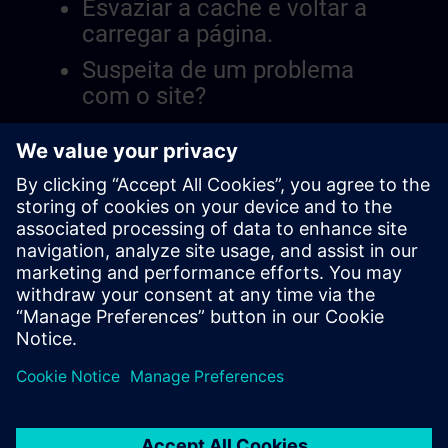
Esvaziar a cache e voltar a
carregar a página.
Suspeita de um problema
com o site?
Relatar a questão