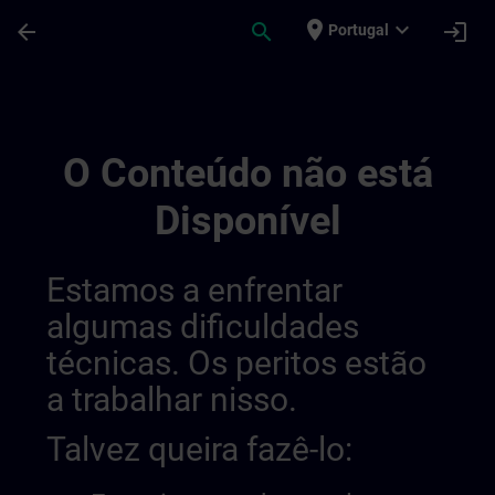
Avançar para Conteúdo Principal
Página carregada
place
expand_more
arrow_back
search
login
Portugal
Sitrain Brasil | SITRAIN
O Conteúdo não está
Disponível
Estamos a enfrentar
algumas dificuldades
técnicas. Os peritos estão
a trabalhar nisso.
Talvez queira fazê-lo: