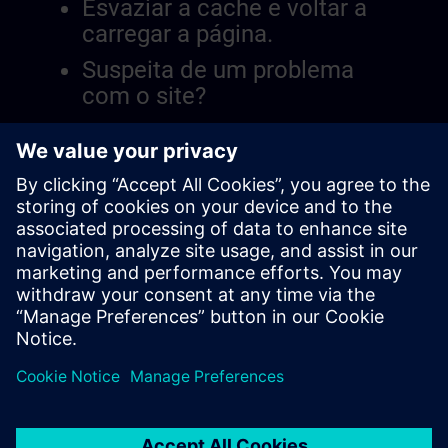
Esvaziar a cache e voltar a
carregar a página.
Suspeita de um problema
com o site?
Relatar a questão