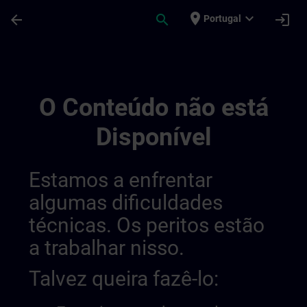
Avançar para Conteúdo Principal
Página carregada
place
expand_more
arrow_back
search
login
Portugal
Rozwijaj Swoją Wiedzę W Zakresie Autom
O Conteúdo não está
Disponível
Estamos a enfrentar
algumas dificuldades
técnicas. Os peritos estão
a trabalhar nisso.
Talvez queira fazê-lo: