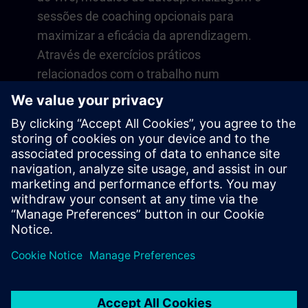
sessões de coaching opcionais para
maximizar a eficácia da aprendizagem.
Através de exercícios práticos
relacionados com o trabalho num
ambiente virtual, desenvolve
competências que se aplicam diretamente
às suas operações diárias. A
aprendizagem continua para além do
curso com uma adesão de um ano à nossa
plataforma digital SITRAIN access.
Visão geral