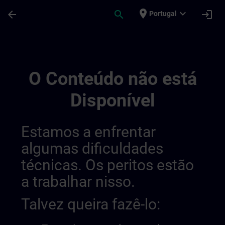
Avançar para Conteúdo Principal
Página carregada
place
expand_more
arrow_back
search
login
Portugal
Public Channel Check | SITRAIN
O Conteúdo não está
Disponível
Estamos a enfrentar
algumas dificuldades
técnicas. Os peritos estão
a trabalhar nisso.
Talvez queira fazê-lo: