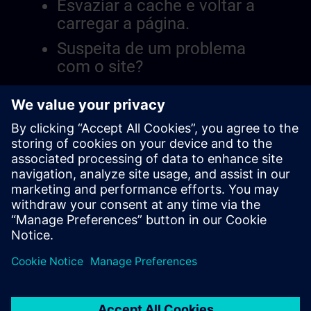
Esvaziar a cache e voltar a
carregar a página.
Suspeita de um problema
com o site?
Relatar a questão