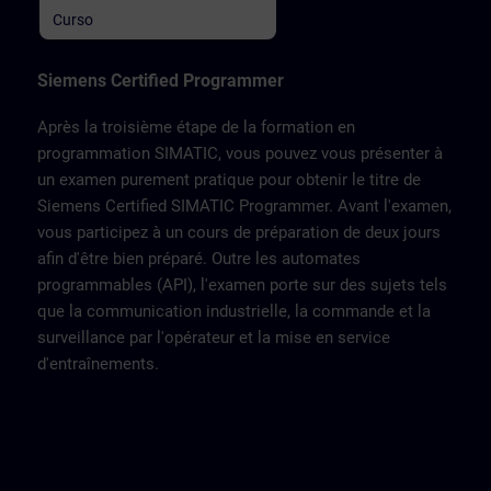
on which you also take the
Curso
examination. This consists of a
SIMATIC S7-1500 automation
system, ET200SP distributed I/O,
Touchpanel TP700, drive SINAMICS
Siemens Certified Programmer
G120 and a belt model.
Après la troisième étape de la formation en
programmation SIMATIC, vous pouvez vous présenter à
un examen purement pratique pour obtenir le titre de
Siemens Certified SIMATIC Programmer. Avant l'examen,
vous participez à un cours de préparation de deux jours
afin d'être bien préparé. Outre les automates
programmables (API), l'examen porte sur des sujets tels
que la communication industrielle, la commande et la
surveillance par l'opérateur et la mise en service
d'entraînements.