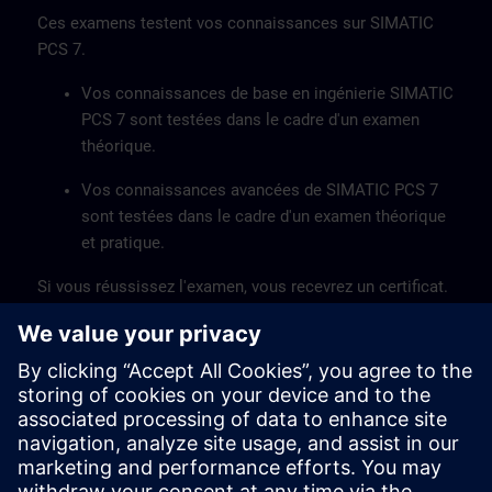
Ces examens testent vos connaissances sur SIMATIC
PCS 7.
Vos connaissances de base en ingénierie SIMATIC
PCS 7 sont testées dans le cadre d'un examen
théorique.
Vos connaissances avancées de SIMATIC PCS 7
sont testées dans le cadre d'un examen théorique
et pratique.
Si vous réussissez l'examen, vous recevrez un certificat.
Cette qualification est une vérification positive de vos
compétences et augmente vos chances sur le marché
du travail.