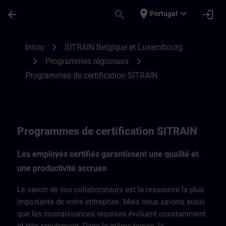
Avançar para Conteúdo Principal
Página carregada
place
expand_more
arrow_back
search
login
Portugal
Programmes de certification SITRAIN Bel
chevron_right
Início
SITRAIN Belgique et Luxembourg
chevron_right
chevron_right
Programmes régionaux
Programmes de certification SITRAIN
Programmes de certification SITRAIN
Les employés certifiés garantissent une qualité et
une productivité accrues
Le savoir de vos collaborateurs est la ressource la plus
importante de votre entreprise. Mais nous savons aussi
que les connaissances requises évoluent constamment