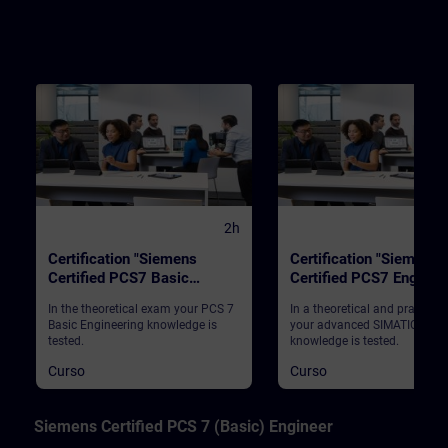
2h
Certification "Siemens
Certification "Siemens
Certified PCS7 Basic
Certified PCS7 Enginee
Engineer"
In the theoretical exam your PCS 7
In a theoretical and practica
Basic Engineering knowledge is
your advanced SIMATIC PCS 
tested.
knowledge is tested.
Curso
Curso
Siemens Certified PCS 7 (Basic) Engineer