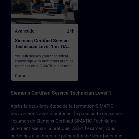
Avançado
24h
Siemens Certified Service
Technician Level 1 in TIA
Portal
You will deepen your theoretical
knowledge with numerous practical
exercises on a SIMATIC plant model
on which you also take the
Curso
examination. This consists of a
SIMATIC S7-1500 automation
system, ET200SP distributed I/O,
Touchpanel TP700, drive SINAMICS
Siemens Certified Service Technician Level 1
G120 and a belt model.
Après la deuxième étape de la formation SIMATIC
Service, vous avez maintenant la possibilité de passer
l'examen de Siemens Certified SIMATIC Technician,
purement axé sur la pratique. Avant l'examen, vous
participez à un cours de préparation de deux jours afin