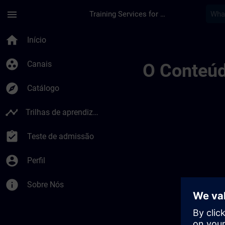
Avançar para Conteúdo Principal
Página carregada
menu
Training Services for Digital Industries
Private Channel Vid
home
Início
group_work
Canais
O Conteúd
explore
Catálogo
timeline
Trilhas de aprendizagem
assignment_turned_in
Teste de admissão
account_circle
Perfil
info
Sobre Nós