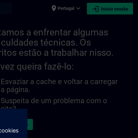
place
expand_more
login
earch
Portugal
Iniciar sessão
tamos a enfrentar algumas
ficuldades técnicas. Os
ritos estão a trabalhar nisso.
lvez queira fazê-lo:
Esvaziar a cache e voltar a carregar
a página.
Suspeita de um problema com o
site?
atar a questão