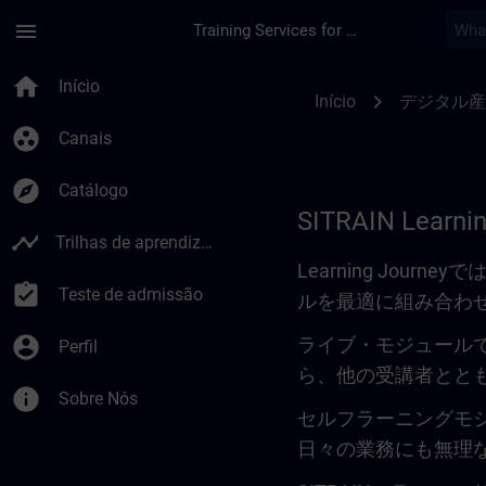
Avançar para Conteúdo Principal
Página carregada
menu
Training Services for Digital Industries
Learning Journey | 
home
Início
chevron_right
Início
デジタル産
group_work
Canais
explore
Catálogo
SITRAIN Learni
timeline
Trilhas de aprendizagem
Learning Jo
assignment_turned_in
Teste de admissão
ルを最適に組み合わ
account_circle
ライブ・モジュール
Perfil
ら、他の受講者とと
info
Sobre Nós
セルフラーニングモ
日々の業務にも無理