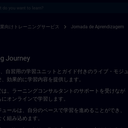
s
SITRAIN
chevron_right
業向けトレーニングサービス
Jornada de Aprendizagem
ng Journey
urneyでは、自習用の学習ユニットとガイド付きのライブ・モジ
せ、効果的に学習内容を提供します。
では、ラーニングコンサルタントのサポートを受けなが
もにオンラインで学習します。
ジュールは、自分のペースで学習を進めることができ、
なく組み込めます。