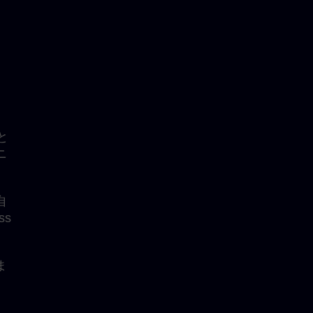
と
ニ
自
ss
ま
、