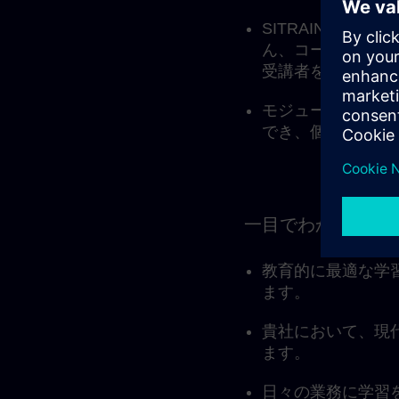
SITRAINのラ
ん、コーチングセ
受講者をサポート
モジュール構成に
でき、個々の学習
一目でわかるメリ
教育的に最適な学
ます。
貴社において、現
ます。
日々の業務に学習