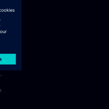
、
が
し
き