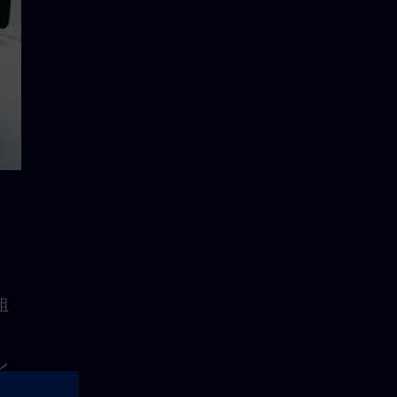
組
ン
。