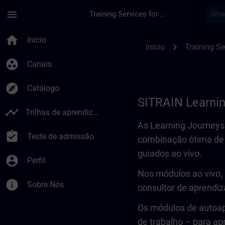
Avançar para Conteúdo Principal
Página carregada
menu
Training Services for Digital Industries
Learning Journey | 
home
Início
chevron_right
Início
Training Se
group_work
Canais
explore
Catálogo
SITRAIN Learni
timeline
Trilhas de aprendizagem
As Learning Journey
assignment_turned_in
Teste de admissão
combinação ótima de
guiados ao vivo.
account_circle
Perfil
Nos módulos ao vivo,
info
Sobre Nós
consultor de aprendi
Os módulos de autoap
de trabalho – para ap