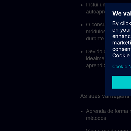
Inclui uma Learni
autoaprendizagem 
O consultor de apr
módulos ao vivo, m
durante as sessões
Devido à estrutur
idealmente integrad
aprendizagem.
As suas vantagens
Aprenda de forma m
métodos
Viva e molda uma 