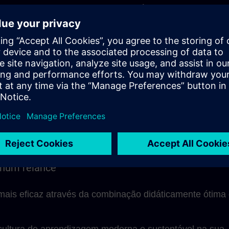
ng Membership para trabalhar em módulos de
e aceder a conteúdos sob demanda.
endizagem SITRAIN está, claro, disponível durante os
as também para perguntas e discussões individuais
 de coaching.
a modular, as unidades de aprendizagem podem ser
as no trabalho diário e adaptadas ao seu próprio ritmo 
 num relance
ais eficaz através da combinação didáticamente ótima
cultura de aprendizagem moderna e sustentável na sua