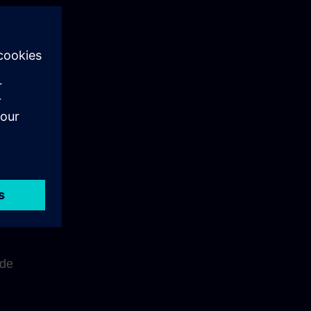
de
 de