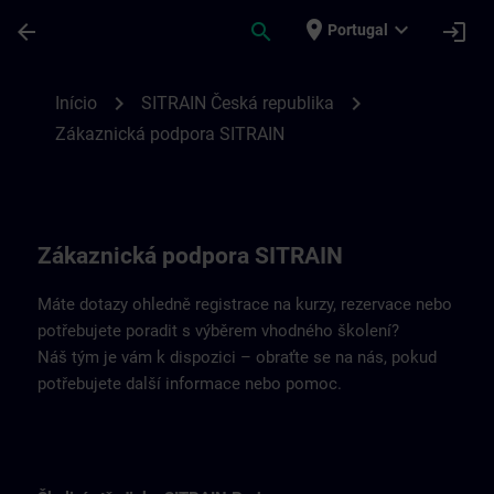
Avançar para Conteúdo Principal
Página carregada
place
expand_more
arrow_back
search
login
Portugal
Kontaktní údaje SITRAIN Česká republika 
chevron_right
chevron_right
Início
SITRAIN Česká republika
Zákaznická podpora SITRAIN
Zákaznická podpora SITRAIN
Máte dotazy ohledně registrace na kurzy, rezervace nebo
potřebujete poradit s výběrem vhodného školení?
Náš tým je vám k dispozici – obraťte se na nás, pokud
potřebujete další informace nebo pomoc.