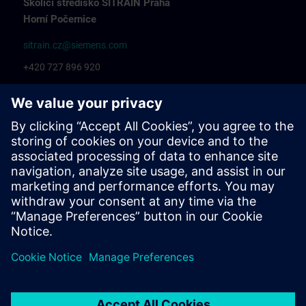
Školicí středisko SITRAIN Praha
Horní Počernice
sitrain.cz@siemens.com
+420 727 896 920