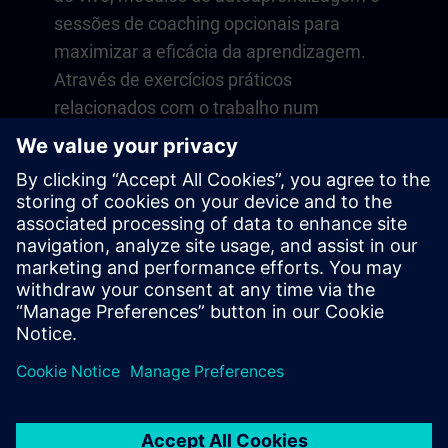
sessões de coaching opcionais para
maximizar a eficácia da aprendizagem.
Através de exercícios práticos
relacionados com o trabalho num
ambiente virtual, desenvolve
competências que se aplicam diretamente
às suas operações diárias. A
aprendizagem continua para além do
curso com uma adesão de um ano à nossa
plataforma digital SITRAIN access.
Visão geral