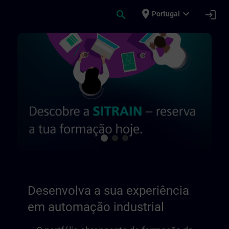
Avançar para Conteúdo Principal
Página carregada
place
expand_more
search
login
Portugal
Desenvolva a sua experiência em automaç
Desenvolva a sua experiência
em automação industrial