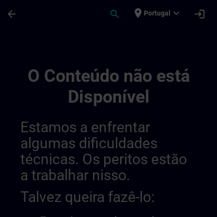
Avançar para Conteúdo Principal
Página carregada
place
expand_more
arrow_back
search
login
Portugal
General Terms And Conditions For Sitrai
O Conteúdo não está
Disponível
Estamos a enfrentar
algumas dificuldades
técnicas. Os peritos estão
a trabalhar nisso.
Talvez queira fazê-lo: