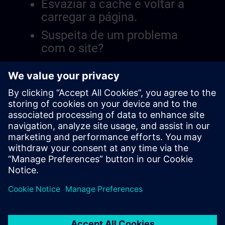
Esvaziar a cache e voltar a
carregar a página.
Suspeita de um problema
com o site?
Relatar a questão