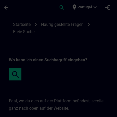
Avançar para Conteúdo Principal
Página carregada
place
expand_more
arrow_back
search
login
Portugal
Freie Suche | SITRAIN
chevron_right
chevron_right
Startseite
Häufig gestellte Fragen
Freie Suche
Wo kann ich einen Suchbegriff eingeben?
Egal, wo du dich auf der Plattform befindest, scrolle
ganz nach oben auf der Website.