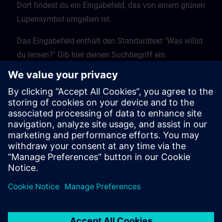
Dort findest du ein Eingabefeld, das von einem grünen
Lupensymbol umgeben ist.
Das Eingabefeld enthält den Standardtext "Was willst
du lernen?" Gib hier deinen Suchbegriff ein.
Klicke auf die Lupe, um den Suchvorgang zu starten.