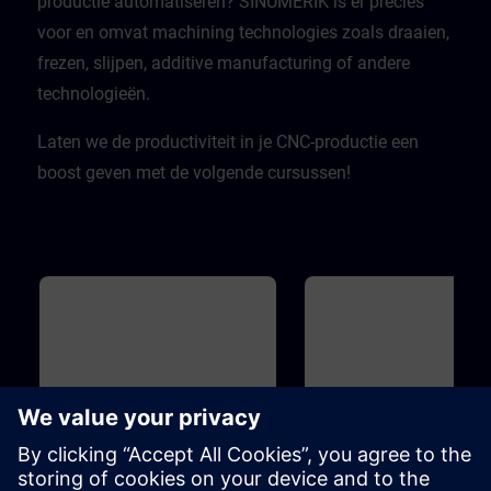
productie automatiseren? SINUMERIK is er precies
voor en omvat machining technologies zoals draaien,
frezen, slijpen, additive manufacturing of andere
technologieën.
Laten we de productiviteit in je CNC-productie een
boost geven met de volgende cursussen!
Básico
36m
Básico
SINUMERIK - Fundamental
SINUMERIK - Part
Principles of machining with
Programming