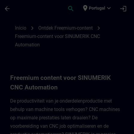
Avançar para Conteúdo Principal
Página carregada
place
expand_more
arrow_back
search
login
Portugal
Freemium-content voor SINUMERIK CNC A
chevron_right
chevron_right
Início
Ontdek Freemium-content
Freemium-content voor SINUMERIK CNC
Automation
Freemium content voor SINUMERIK
CNC Automation
De productiviteit van je onderdelenproductie met
behulp van machine tools verhogen? CNC machines
op maximale prestaties laten draaien? De
voorbereiding van CNC job optimaliseren en de