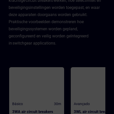
krachtige circuit breakers werken, hoe selectiviteit en
beveiligingsinstellingen worden toegepast, en waar
deze apparaten doorgaans worden gebruikt.
Praktische voorbeelden demonstreren hoe
beveiligingssystemen worden gepland,
geconfigureerd en veilig worden geïntegreerd
in switchgear applications.
Básico
30m
Avançado
3WA air circuit breakers
3WL air circuit breaker