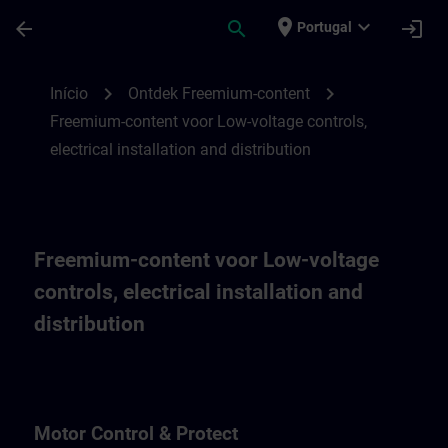
Avançar para Conteúdo Principal
Página carregada
place
expand_more
arrow_back
search
login
Portugal
Freemium-content voor Low-voltage controls
chevron_right
chevron_right
Início
Ontdek Freemium-content
Freemium-content voor Low-voltage controls,
electrical installation and distribution
Freemium-content voor Low-voltage
controls, electrical installation and
distribution
Motor Control & Protect