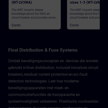
(WT-LV3WA)
sizes 1-3 (WT-LVA3WL
The WBT imparts deeper
The WBT imparts deeper
knowledge about the 3WA air
knowledge about the 3WL air
circuit breaker and provides some
circuit breaker and provides
general information.
general information.
Curso
Curso
Final Distribution & Fuse Systems
Ontdek beveiligingsconcepten en -devices die worden
gebruikt in final distribution, inclusief miniature circuit
breakers, residual current protection en arc-fault
detection technologies. Leer hoe moderne
beveiligingsapparaten met meet- en
communicatiefuncties de transparantie en
systeemveiligheid verbeteren. Praktische voorbeelden