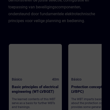
demonstreren de juiste selectie, configuratie en
toepassing van beveiligingscomponenten,
ondersteund door fundamentele elektrotechnische
principes voor veilige planning en bediening.
Básico
40m
Básico
Basic principles of electrical
Protection concept (WT
engineering (WT-LVBGET)
LVBPC)
The learned contents of this WBT
The WBT imparts basic know
serve as a basis for further WBTs
about the protection concept
and trainings.
provides some general infor