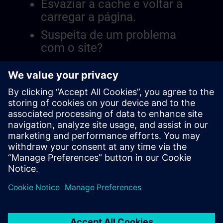
Esvaziar a cache e voltar a
carregar a página.
Suspeita de um problema
com o site?
Relatar a questão