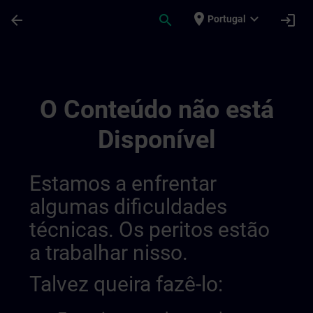
Avançar para Conteúdo Principal
Página carregada
place
expand_more
arrow_back
search
login
Portugal
Experimental Test Channel | SITRAIN
O Conteúdo não está
Disponível
Estamos a enfrentar
algumas dificuldades
técnicas. Os peritos estão
a trabalhar nisso.
Talvez queira fazê-lo: