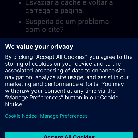
Esvaziar a cache e voltar a
carregar a página.
Suspeita de um problema
com o site?
Relatar a questão