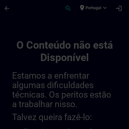
Avançar para Conteúdo Principal
Página carregada
place
expand_more
arrow_back
search
login
Portugal
Draft De Location Magdeburg | SITRAIN
O Conteúdo não está
Disponível
Estamos a enfrentar
algumas dificuldades
técnicas. Os peritos estão
a trabalhar nisso.
Talvez queira fazê-lo: