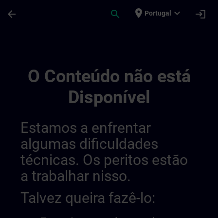
Avançar para Conteúdo Principal
Página carregada
place
expand_more
arrow_back
search
login
Portugal
Draft De Location Hamburg | SITRAIN
O Conteúdo não está
Disponível
Estamos a enfrentar
algumas dificuldades
técnicas. Os peritos estão
a trabalhar nisso.
Talvez queira fazê-lo: