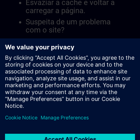
Esvaziar a cache e voltar a
carregar a página.
Suspeita de um problema
com o site?
Relatar a questão