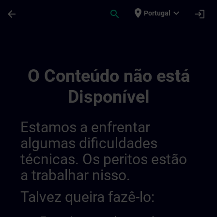
Avançar para Conteúdo Principal
Página carregada
place
expand_more
arrow_back
search
login
Portugal
Contact Details Belgium & Luxembourg | 
O Conteúdo não está
Disponível
Estamos a enfrentar
algumas dificuldades
técnicas. Os peritos estão
a trabalhar nisso.
Talvez queira fazê-lo: