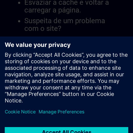
Esvaziar a cache e voltar a
carregar a página.
Suspeita de um problema
com o site?
Relatar a questão