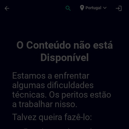
Avançar para Conteúdo Principal
Página carregada
place
expand_more
arrow_back
search
login
Portugal
Channel Page Public | SITRAIN
O Conteúdo não está
Disponível
Estamos a enfrentar
algumas dificuldades
técnicas. Os peritos estão
a trabalhar nisso.
Talvez queira fazê-lo: