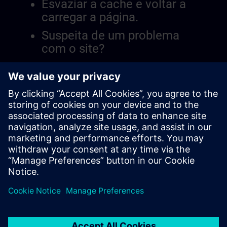
Esvaziar a cache e voltar a
carregar a página.
Suspeita de um problema
com o site?
Relatar a questão