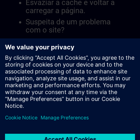
Esvaziar a cache e voltar a
carregar a página.
Suspeita de um problema
com o site?
Relatar a questão