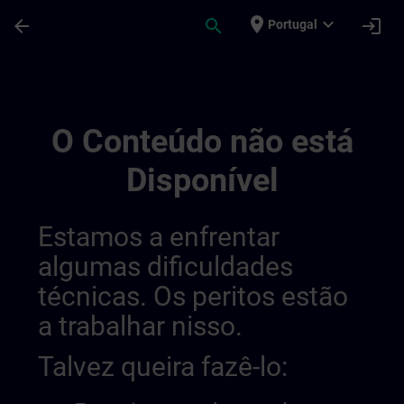
Avançar para Conteúdo Principal
Página carregada
place
expand_more
arrow_back
search
login
Portugal
Canais Regionais De Informação | SITRAI
O Conteúdo não está
Disponível
Estamos a enfrentar
algumas dificuldades
técnicas. Os peritos estão
a trabalhar nisso.
Talvez queira fazê-lo: