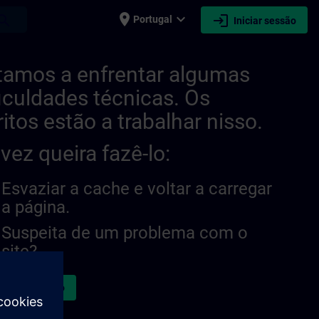
place
expand_more
login
earch
Portugal
Iniciar sessão
tamos a enfrentar algumas
ficuldades técnicas. Os
ritos estão a trabalhar nisso.
lvez queira fazê-lo:
Esvaziar a cache e voltar a carregar
a página.
Suspeita de um problema com o
site?
atar a questão