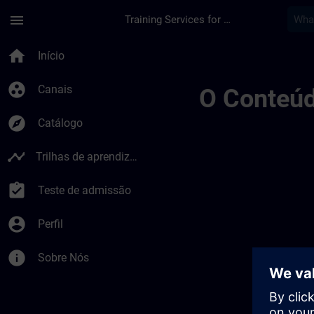
Avançar para Conteúdo Principal
Página carregada
menu
Training Services for Digital Industries
Banner Test Tr Page
home
Início
group_work
Canais
O Conteúd
explore
Catálogo
timeline
Trilhas de aprendizagem
assignment_turned_in
Teste de admissão
account_circle
Perfil
info
Sobre Nós