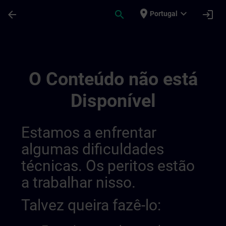
Avançar para Conteúdo Principal
Página carregada
place
expand_more
arrow_back
search
login
Portugal
Banner Test Be Lu Language En | SITRAIN
O Conteúdo não está
Disponível
Estamos a enfrentar
algumas dificuldades
técnicas. Os peritos estão
a trabalhar nisso.
Talvez queira fazê-lo: