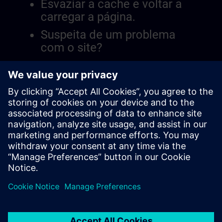
Esvaziar a cache e voltar a
carregar a página.
Suspeita de um problema
com o site?
Relatar a questão