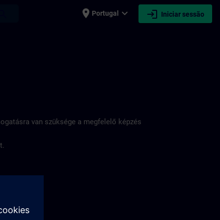
place
expand_more
login
earch
Portugal
Iniciar sessão
ámogatásra van szüksége a megfelelő képzés
t.