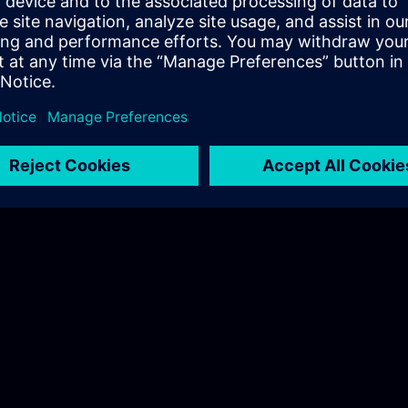
ns.com
Hudák Sarolta
Tel.: +36 70 997 0594