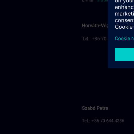
E-mail:
sitrain.hu@sieme
Horváth-Véghelyi Kitti
Tel.: +36 70 777 8401
Szabó Petra
Tel.: +36 70 644 4336