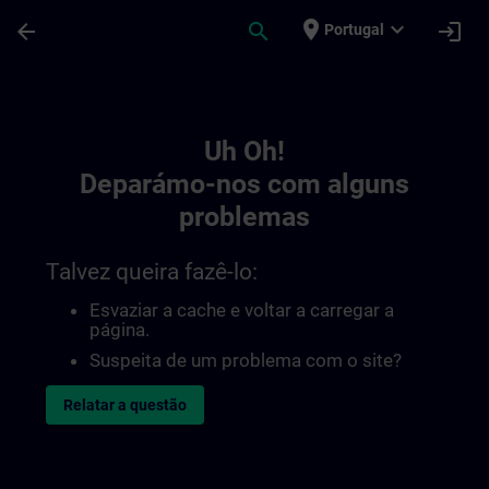
Avançar para Conteúdo Principal
Página carregada
place
expand_more
arrow_back
search
login
Portugal
Toc | SITRAIN
Uh Oh!
Deparámo-nos com alguns
problemas
Talvez queira fazê-lo:
Esvaziar a cache e voltar a carregar a
página.
Suspeita de um problema com o site?
Relatar a questão