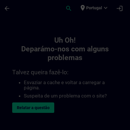
Avançar para Conteúdo Principal
Página carregada
place
expand_more
arrow_back
search
login
Portugal
Toc | SITRAIN
Uh Oh!
Deparámo-nos com alguns
problemas
Talvez queira fazê-lo:
Esvaziar a cache e voltar a carregar a
página.
Suspeita de um problema com o site?
Relatar a questão