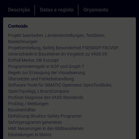
Descrição
Datas e registo
Orçamento
Conteúdo
Projekt bearbeiten, Ländereinstellungen, Textlisten,
Bezeichnungen
Projekterstellung, Safety Besonderheit FSENDDP FRCVDP
Unterschiede in Bausteinen im Vergleich zu VASS 05:
Entfall Merker, DB Konzept
Programmierregeln in KOP und Graph 7
Regeln zur Erzeugung der Visualisierung
Übersetzen und Fehlerbehandlung
Software-Tools für SIMATIC Openness: OpnsToolSuite,
OpenTopology, LibraryCompare
Profinet-Diagnose des VASS-Standards
ProDiag / Meldungen
Bausteinhilfen
Einführung Struktur Safety-Programm
Safetyprogramm generieren
HMI: Neuerungen in den Bildbausteinen
Einstellungen in SiVArc