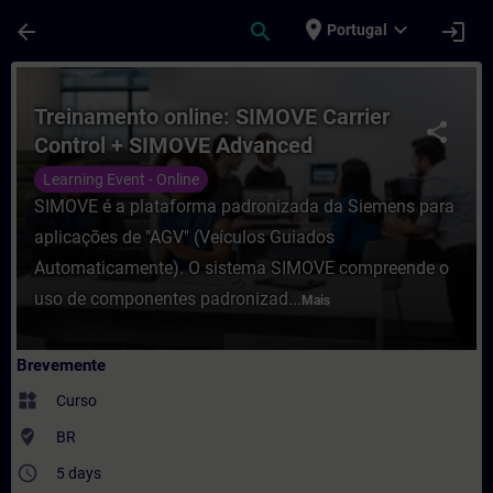
Avançar para Conteúdo Principal
Página carregada
place
expand_more
arrow_back
search
login
Portugal
Curso - Treinamento online: SIMOVE Carr
Treinamento online: SIMOVE Carrier
share
Control + SIMOVE Advanced
Navigation System Plus (ANS+)
Learning Event - Online
SIMOVE é a plataforma padronizada da Siemens para
aplicações de "AGV" (Veículos Guiados
Automaticamente). O sistema SIMOVE compreende o
uso de componentes padronizad...
Mais
Brevemente
widgets
Curso
where_to_vote
BR
access_time
5 days