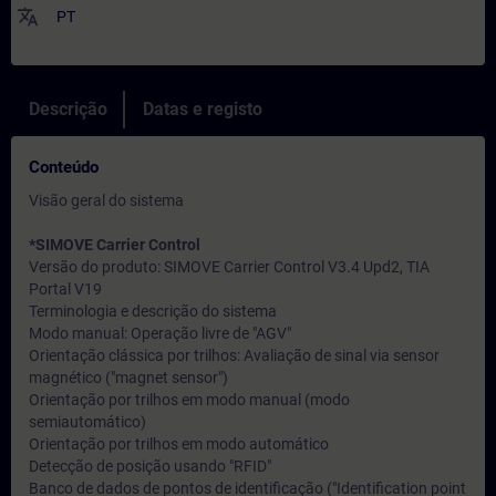
translate
PT
Descrição
Datas e registo
Conteúdo
Visão geral do sistema
*SIMOVE Carrier Control
Versão do produto: SIMOVE Carrier Control V3.4 Upd2, TIA
Portal V19
Terminologia e descrição do sistema
Modo manual: Operação livre de "AGV"
Orientação clássica por trilhos: Avaliação de sinal via sensor
magnético ("magnet sensor")
Orientação por trilhos em modo manual (modo
semiautomático)
Orientação por trilhos em modo automático
Detecção de posição usando "RFID"
Banco de dados de pontos de identificação ("Identification point