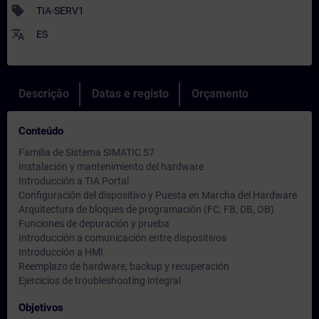
sell
TIA-SERV1
translate
ES
Descrição
Datas e registo
Orçamento
Conteúdo
Familia de Sistema SIMATIC S7
Instalación y mantenimiento del hardware
Introducción a TIA Portal
Configuración del dispositivo y Puesta en Marcha del Hardware
Arquitectura de bloques de programación (FC, FB, DB, OB)
Funciones de depuración y prueba
Introducción a comunicación entre dispositivos
Introducción a HMI
Reemplazo de hardware, backup y recuperación
Ejercicios de troubleshooting integral
Objetivos