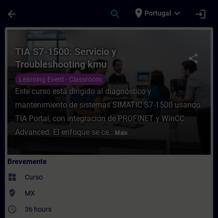
Avançar para Conteúdo Principal
Página carregada
place
expand_more
arrow_back
search
login
Portugal
Curso - TIA S7-1500: Servicio y Troubles
TIA S7-1500: Servicio y
share
Troubleshooting kmu
Learning Event - Classroom
Este curso está dirigido al diagnóstico y
mantenimiento de sistemas SIMATIC S7-1500 usando
TIA Portal, con integración de PROFINET y WinCC
Advanced. El enfoque se ce...
Mais
Brevemente
widgets
Curso
where_to_vote
MX
access_time
36 hours