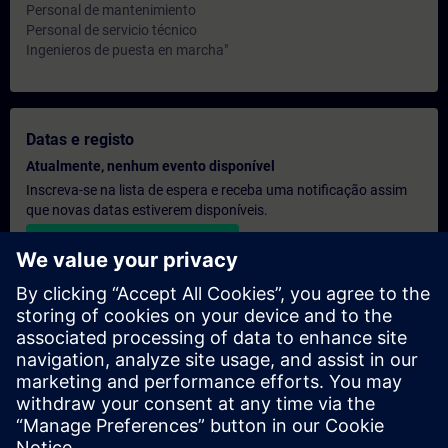
Personal de mantenimiento
Personal de servicio técnico
Ingenieros de puesta en marcha"
Datas e registo
Atualmente, nenhum evento disponível
Inscreva-se na lista de espera e receba uma notificação assim
que novas datas estiverem disponíveis.
Ativar serviço de notificação
Orçamento personalizado
Se precisar de um orçamento com os preços de tabela para esta
formação, por exemplo, para o seu departamento de aquisição,
clique no link abaixo. Primeiro, terá de fornecer alguns dados
pessoais e, em seguida, receberá um orçamento por e-mail.