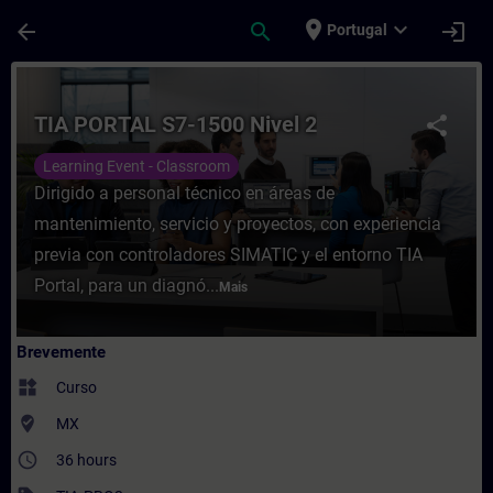
Avançar para Conteúdo Principal
Página carregada
place
expand_more
arrow_back
search
login
Portugal
Curso - TIA PORTAL S7-1500 Nivel 2 - For
TIA PORTAL S7-1500 Nivel 2
share
Learning Event - Classroom
Dirigido a personal técnico en áreas de
mantenimiento, servicio y proyectos, con experiencia
previa con controladores SIMATIC y el entorno TIA
Portal, para un diagnó...
Mais
Brevemente
widgets
Curso
where_to_vote
MX
access_time
36 hours