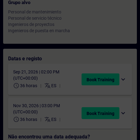
Grupo alvo
Personal de mantenimiento
Personal de servicio técnico
Ingenieros de proyectos
Ingenieros de puesta en marcha
Datas e registo
Sep 21, 2026 | 02:00 PM
(UTC+00:00)
expand_more
Book Training
schedule
translate
36 horas
ES
Nov 30, 2026 | 03:00 PM
(UTC+00:00)
expand_more
Book Training
schedule
translate
36 horas
ES
Não encontrou uma data adequada?