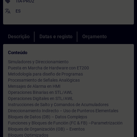
sell
TIA-PRO2
translate
ES
Descrição
Datas e registo
Orçamento
Conteúdo
Simuladores y Direccionamiento
Puesta en Marcha de Hardware con ET200
Metodología para diseño de Programas
Procesamiento de Señales Analógicas
Mensajes de Alarma en HMI
Operaciones Binarias en STL/AWL
Operaciones Digitales en STL/AWL
Instrucciones de Salto y Comandos de Acumuladores
Direccionamiento Indirecto – Uso de Punteros Elementales
Bloques de Datos (DB) – Datos Complejos
Funciones y Bloques de Función (FC & FB) –Parametrización
Bloques de Organización (OB) – Eventos
Bloques Optimizados