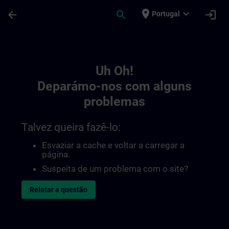
Avançar para Conteúdo Principal
Página carregada
place
expand_more
arrow_back
search
login
Portugal
Toc | SITRAIN
Uh Oh!
Deparámo-nos com alguns
problemas
Talvez queira fazê-lo:
Esvaziar a cache e voltar a carregar a
página.
Suspeita de um problema com o site?
Relatar a questão