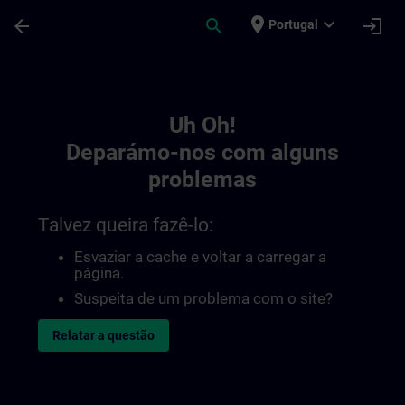
Avançar para Conteúdo Principal
Página carregada
place
expand_more
arrow_back
search
login
Portugal
Toc | SITRAIN
Uh Oh!
Deparámo-nos com alguns
problemas
Talvez queira fazê-lo:
Esvaziar a cache e voltar a carregar a
página.
Suspeita de um problema com o site?
Relatar a questão