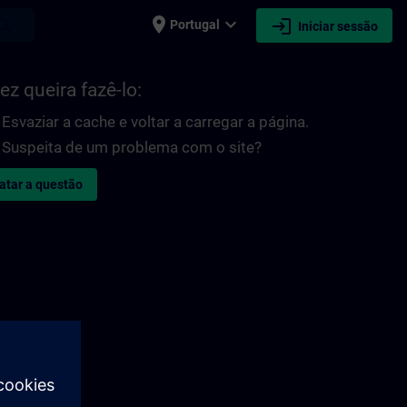
place
expand_more
login
earch
Portugal
Iniciar sessão
ez queira fazê-lo:
Esvaziar a cache e voltar a carregar a página.
Suspeita de um problema com o site?
atar a questão