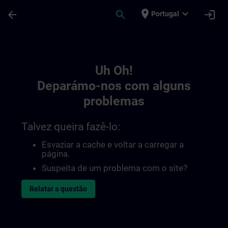
Avançar para Conteúdo Principal
Página carregada
place
expand_more
arrow_back
search
login
Portugal
Toc | SITRAIN
Uh Oh!
Deparámo-nos com alguns
problemas
Talvez queira fazê-lo:
Esvaziar a cache e voltar a carregar a
página.
Suspeita de um problema com o site?
Relatar a questão