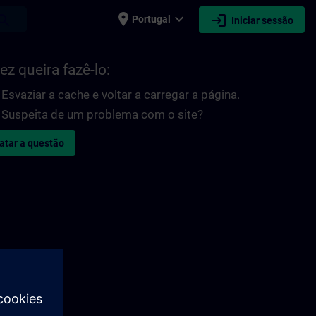
place
expand_more
login
earch
Portugal
Iniciar sessão
ez queira fazê-lo:
Esvaziar a cache e voltar a carregar a página.
Suspeita de um problema com o site?
atar a questão