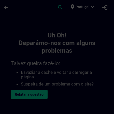
Avançar para Conteúdo Principal
Página carregada
place
expand_more
arrow_back
search
login
Portugal
Toc | SITRAIN
Uh Oh!
Deparámo-nos com alguns
problemas
Talvez queira fazê-lo:
Esvaziar a cache e voltar a carregar a
página.
Suspeita de um problema com o site?
Relatar a questão