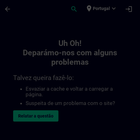
Avançar para Conteúdo Principal
Página carregada
place
expand_more
arrow_back
search
login
Portugal
Toc | SITRAIN
Uh Oh!
Deparámo-nos com alguns
problemas
Talvez queira fazê-lo:
Esvaziar a cache e voltar a carregar a
página.
Suspeita de um problema com o site?
Relatar a questão