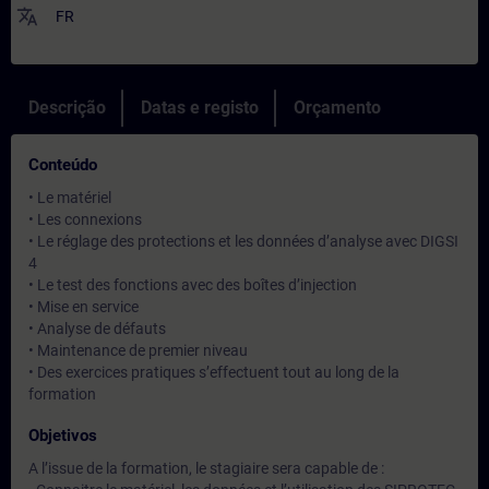
translate
FR
Descrição
Datas e registo
Orçamento
Conteúdo
• Le matériel
• Les connexions
• Le réglage des protections et les données d’analyse avec DIGSI
4
• Le test des fonctions avec des boîtes d’injection
• Mise en service
• Analyse de défauts
• Maintenance de premier niveau
• Des exercices pratiques s’effectuent tout au long de la
formation
Objetivos
A l’issue de la formation, le stagiaire sera capable de :