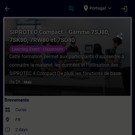
Avançar para Conteúdo Principal
Página carregada
place
expand_more
arrow_back
search
login
Portugal
Curso - SIPROTEC Compact - Gamme 7SJ80
SIPROTEC Compact - Gamme 7SJ80,
share
7SK80, 7RW80 et 7SD80
Learning Event - Classroom
Cette formation permet aux participants d’apprendre à
connaitre le matériel, les données et l’utilisation des
SIPROTEC 4 Compact.De plus, les fonctions de base
de DI...
Mais
Brevemente
widgets
Curso
where_to_vote
FR
access_time
2 days