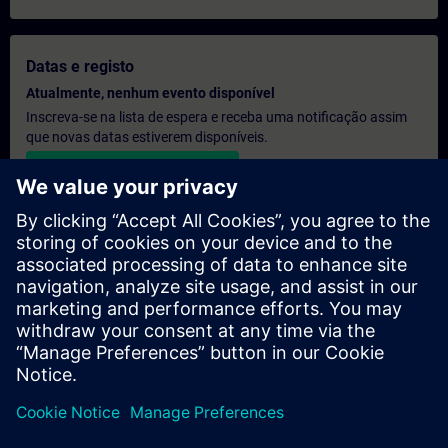
Datas e registo
Atualmente, nenhum evento disponível
Inscreva-se na lista de espera e receba uma notificação assim
que novas datas estiverem disponíveis.
Ativar serviço de notificação
Orçamento personalizado
Se precisar de um orçamento com os preços de tabela para esta
formação, por exemplo, para o seu departamento de aquisição,
clique no link abaixo. Primeiro, terá de fornecer alguns dados
pessoais e, em seguida, receberá um orçamento por e-mail.
Fornecer orçamento