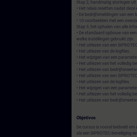
Stap 2, handmatig storingen uit
• Het relais resetten nadat deze
• De bedrijfsmeldingen van een
• 10 voorbeelden met een overzi
Stap 3, het ophalen van alle inf
• De standaard opbouw van een 
welke instellingen gebruikt zijn.
• Het uitlezen van een SIPROTEC
• Het uitlezen van de logfiles.
• Het wijzigen van een paramete
• Het uitlezen van het volledig 
• Het uitlezen van bedrijfsmeet
• Het uitlezen van een SIPROTEC
• Het uitlezen van de logfiles.
• Het wijzigen van een paramete
• Het uitlezen van het volledig 
• Het uitlezen van bedrijfsmeet
Objetivos
De cursus is vooral bedoeld om 
als een SIPROTEC-beveiliging een