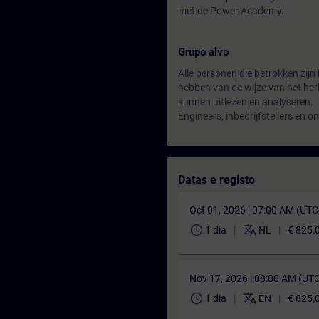
met de Power Academy.
Grupo alvo
Alle personen die betrokken zijn 
hebben van de wijze van het her
kunnen uitlezen en analyseren.
Engineers, inbedrijfstellers en 
Datas e registo
Oct 01, 2026 | 07:00 AM (UT
schedule
translate
1 dia
NL
€ 825,
Nov 17, 2026 | 08:00 AM (UT
schedule
translate
1 dia
EN
€ 825,