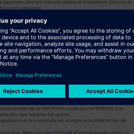
opgetreden storingen te kunnen uitlezen en interpreteren. Ook voor de
 document toegevoegd.
de stappen, zodat de eerste lijn herkenning door technische medewerkers
werkers gedaan kan worden direct werkend met de data van de Leds en
iging aanwezige gegevens.
p met de hand uit het relais de betreffende data te kunnen halen van de
 stap het met de hand onderzoeken van de instellingen van de
veranderen van parameters.
ht dat zij basiskennis hebben van de energietechniek of minimaal
techniek
monstrerend karakter. Zoveel mogelijk wordt de benodigde theoretische
an demonstraties met de OMICRON in combinatie met SIPROTEC 4 en
ennis door eigen handelen kan opdoen.
ijgesloten voor de interpretatie van storingen in de SIEMENS Reyrolle
cursus door. Neem voor meer informatie of speciale wensen contact op