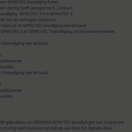
 een SIPROTEC-beveiliging halen.
 een storing heeft geregistreerd. Lockout.
 beveiliging. SIPROTEC 3 t/m SIPROTEC 5.
cht van de verkregen resultaten.
ormatie uit de SIPROTEC-beveiliging met de hand.
SIPROTEC 4 en SIPROTEC 5 beveiliging om te kunnen herleiden
 4-beveiliging met de hand.
r.
bestelnummer.
waarden.
 5-beveiliging met de hand.
r.
bestelnummer.
waarden.
alle gebruikers van SIEMENS SIPROTEC beveiligingen aan te leren om
 storing heeft herkend met behulp van de in het digitale relais