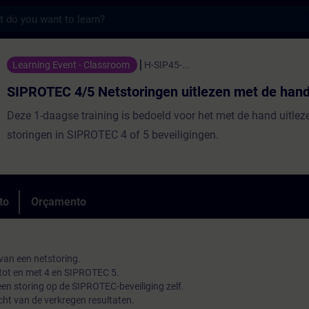
s
5 Netstoringen uitlezen met de hand. - F
Learning Event - Classroom
H-SIP45-...
SIPROTEC 4/5 Netstoringen uitlezen met de hand
Deze 1-daagse training is bedoeld voor het met de hand uitlez
storingen in SIPROTEC 4 of 5 beveiligingen.
to
Orçamento
van een netstoring.
 tot en met 4 en SIPROTEC 5.
 een storing op de SIPROTEC-beveiliging zelf.
cht van de verkregen resultaten.