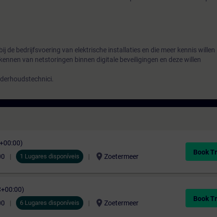
bij de bedrijfsvoering van elektrische installaties en die meer kennis willen
kennen van netstoringen binnen digitale beveiligingen en deze willen
onderhoudstechnici.
C+00:00)
Book Tr
location_on
00
1 Lugares disponíveis
Zoetermeer
C+00:00)
Book Tr
location_on
00
6 Lugares disponíveis
Zoetermeer