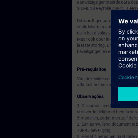
aanwezige genoteerde data deze 
SIEMENS Reyrolle 7SR45 is een
Dit wordt gedaan in verschillen
zoals Monteurs of andere mede
de in het display van de beveil
Maar ook door in een tweede sta
laatste storing. En in een derde
beveiligingen en eventueel het 
Pré-requisitos
Van de deelnemers wordt verwac
affiniteit hebben met de energie
Observações
1. De cursus heeft een sterk de
stof verduidelijk met behulp v
5-modellen, zodat men zelf de k
2. Een aanvullend document is b
7SR45 beveiliging.
3. Vanaf 4 personen gaat deze 