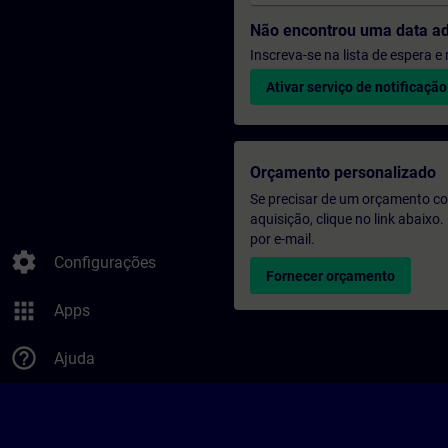
Não encontrou uma data a
Inscreva-se na lista de espera 
Ativar serviço de notificação
Orçamento personalizado
Se precisar de um orçamento co
aquisição, clique no link abaix
por e-mail.
settings
Configurações
Fornecer orçamento
apps
Apps
help_outline
Ajuda