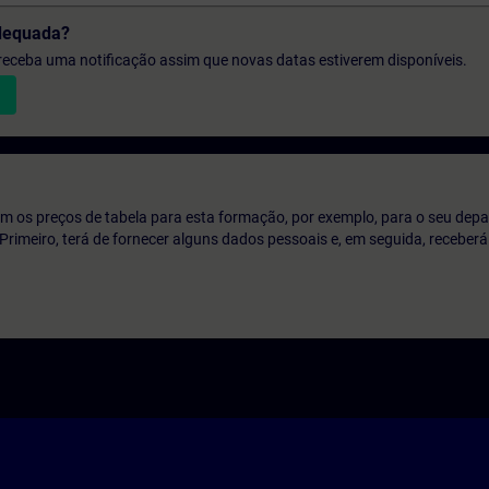
dequada?
e receba uma notificação assim que novas datas estiverem disponíveis.
m os preços de tabela para esta formação, por exemplo, para o seu dep
o. Primeiro, terá de fornecer alguns dados pessoais e, em seguida, recebe