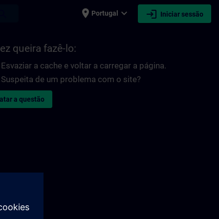
place
expand_more
login
earch
Portugal
Iniciar sessão
ez queira fazê-lo:
Esvaziar a cache e voltar a carregar a página.
Suspeita de um problema com o site?
atar a questão